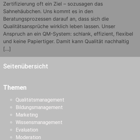
Zertifizierung oft ein Ziel – sozusagen das
Sahnehäubchen. Uns kommt es in den
Beratungsprozessen darauf an, dass sich die
Qualitätsansprüche wirklich leben lassen. Unser
Anspruch an ein QM-System: schlank, effizient, flexibel
und keine Papiertiger. Damit kann Qualität nachhaltig
[…]
Seitenübersicht
Themen
Qualitätsmanagement
Bildungsmanagement
Marketing
Wissensmanagement
Evaluation
Moderation