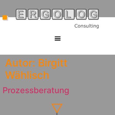
Autor:
Birgitt
Wählisch
Prozessberatung